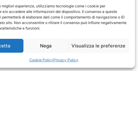
le migliori esperienze, utilizziamo tecnologie come i cookie per
e/o accedere alle informazioni del dispositivo. Il consenso a queste
i permetterà di elaborare dati come il comportamento di navigazione o ID
sto sito. Non acconsentire o ritirare il consenso può influire negativamente
ratteristiche e funzioni.
cetta
Nega
Visualizza le preferenze
Cookie Policy
Privacy Policy
ione
eramente una barca se non ci si mette
ace moltissimo sporcarci le mani,
entine, accarezzare una elica a 4 pale o
Arneson in attesa che muovano l’acqua
chè alla Boat Factory siamo pronti a
° per modifiche, manutenzioni ma