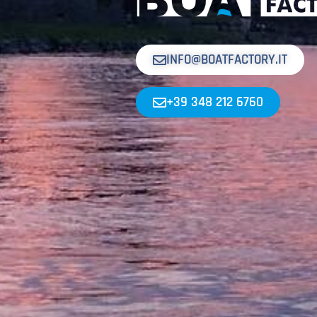
INFO@BOATFACTORY.IT
+39 348 212 6760