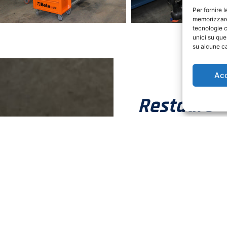
Per fornire 
memorizzare 
tecnologie c
unici su que
su alcune ca
Ac
Restauro
Manutenz
Refitting
Non si può conoscere v
mano prima. Ed a noi pi
mettere la testa nelle s
toccare una coppia di 
senza ritegno… Ecco per
darvi un servizio a 360