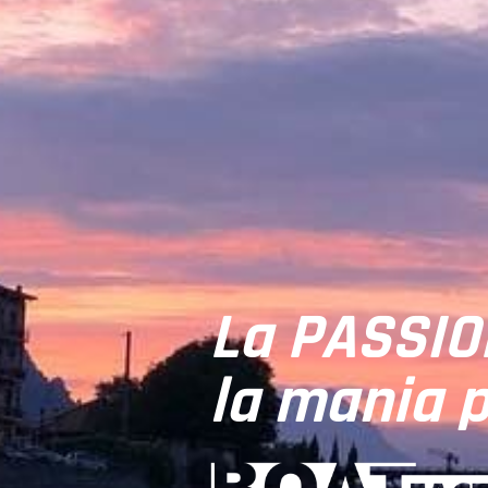
La PASSION
la mania p